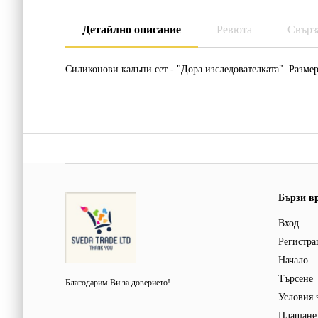
Детайлно описание
Ревюта
Свърз
Силиконови калъпи сет - "Дора изследователката". Размер 
Бързи в
Вход
Регистра
Начало
Търсене
Благодарим Ви за доверието!
Условия 
Плащане 