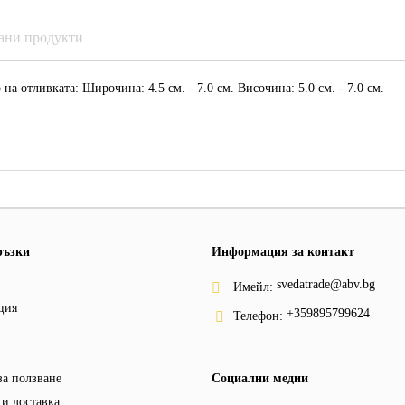
ани продукти
на отливката: Широчина: 4.5 см. - 7.0 см. Височина: 5.0 см. - 7.0 см.
ръзки
Информация за контакт
svedatrade@abv.bg
Имейл:
ция
+359895799624
Телефон:
за ползване
Социални медии
и доставка