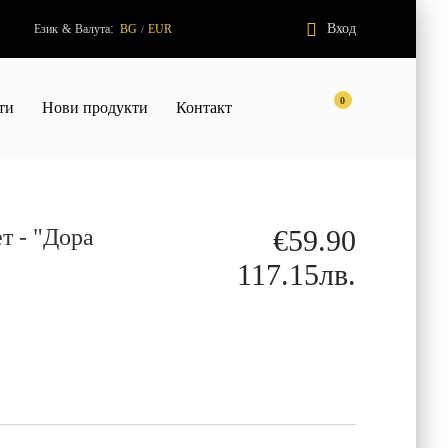
:
Вход
Език
&
Валута
BG
EUR
/
0
ти
Нови продукти
Контакт
т - "Дора
€59.90
117.15лв.