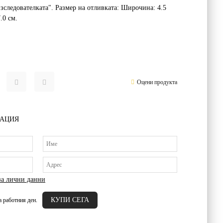
зследователката". Размер на отливката: Широчина: 4.5
7.0 см.
Оцени продукта
РАЦИЯ
за лични данни
а работния ден.