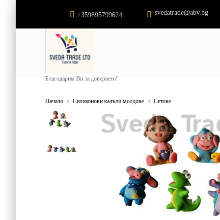
svedatrade@abv.bg
+359895799624
Благодарим Ви за доверието!
Начало
Силиконови калъпи молдове
Сетове