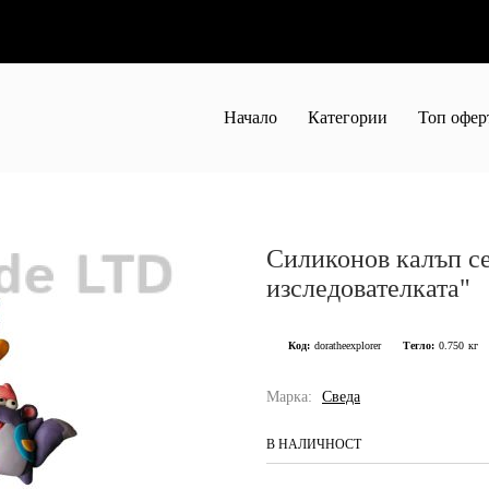
Начало
Категории
Топ офер
Силиконов калъп се
изследователката"
Код:
doratheexplorer
Тегло:
0.750
кг
Марка:
Сведа
В НАЛИЧНОСТ