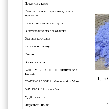
Продукти с кауза
Смес за отливки /керамична, гипсо-
керамика/
Силиконови калъпи молдове
Оцветители за смес за отливки
Отливки заготовки
Кутии за подаръци
Свещи
Восък за свещи
"CADENCE" PREMIUM - Акрилна боя
120 мл.
Цвят С
"CADENCE" DORA - Металик боя 50 мл.
"ARTDECO" Акрилна боя
МДФ елементи
Изкуствени цветя