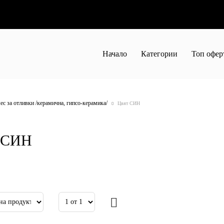
Начало
Категории
Топ офер
ес за отливки /керамична, гипсо-керамика/
Цвят СИН
6 бр. - заготовка - Голяма книга
3 бр. - заготовка - Голяма книга
 СИН
50
44.01лв.
€11.60
22.69лв.