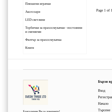
Плюшени играчки
Page 1 of 
Аксесоари
LED светлини
Торбички за прахосмукачки - постоянни
и сменяеми
Филтър за прахосмукачка
Книги
Бързи в
Вход
Регистра
Начало
Търсене
Благодарим Ви за доверието!