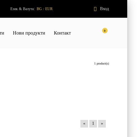
:
Вход
Език
&
Валута
BG
EUR
/
0
ти
Нови продукти
Контакт
1 product(s)
«
1
»