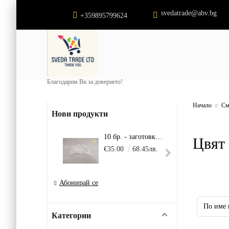
svedatrade@abv.bg
+359895799624
Благодарим Ви за доверието!
Начало
См
Нови продукти
10 бр. - заготовка - Голяма книга
Цвят
€35.00
68.45лв.
€22.
Абонирай се
Категории