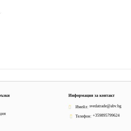
1
ръзки
Информация за контакт
svedatrade@abv.bg
Имейл:
ция
+359895799624
Телефон: