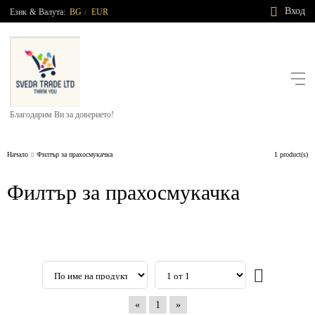
Вход
Език
&
Валута:
BG
EUR
/
Благодарим Ви за доверието!
Начало
Филтър за прахосмукачка
1 product(s)
Филтър за прахосмукачка
«
1
»