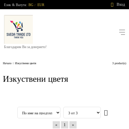
Вход
Език
&
Валута:
BG
EUR
/
Благодарим Ви за доверието!
Начало
Изкуствени цветя
3 product(s)
Изкуствени цветя
«
1
»