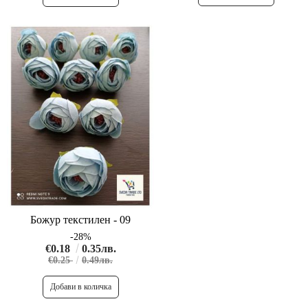
Божур текстилен - 09
-28%
€0.18
0.35лв.
€0.25
0.49лв.