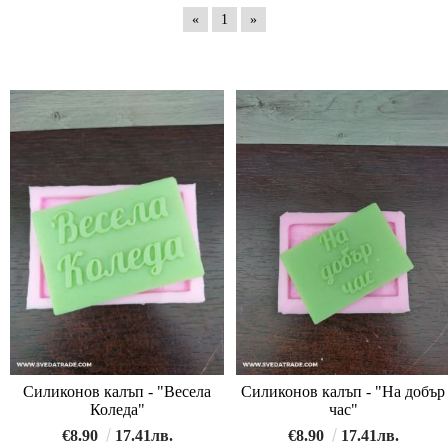
«
1
»
Силиконов калъп - "Весела
Силиконов калъп - "На добър
Коледа"
час"
€8.90
17.41лв.
€8.90
17.41лв.