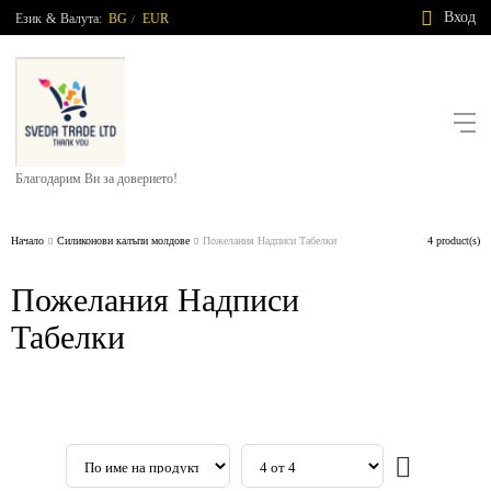
Вход
Език
&
Валута:
BG
EUR
/
Благодарим Ви за доверието!
Начало
Силиконови калъпи молдове
Пожелания Надписи Табелки
4 product(s)
Пожелания Надписи
Табелки