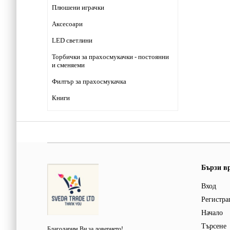
Плюшени играчки
Аксесоари
LED светлини
Торбички за прахосмукачки - постоянни
и сменяеми
Филтър за прахосмукачка
Книги
Бързи в
Вход
Регистра
Начало
Търсене
Благодарим Ви за доверието!