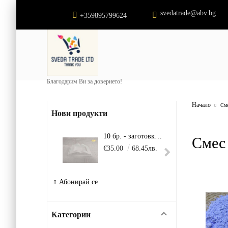
svedatrade@abv.bg
+359895799624
Благодарим Ви за доверието!
Начало
Сме
Нови продукти
10 бр. - заготовка - Голяма книга
Смес 
€35.00
68.45лв.
€22.
Абонирай се
Категории