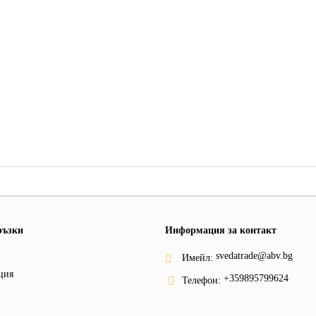
ръзки
Информация за контакт
svedatrade@abv.bg
Имейл:
ция
+359895799624
Телефон: