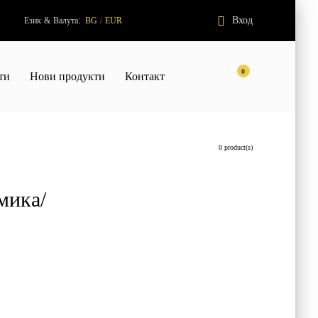
:
Вход
Език
&
Валута
BG
EUR
/
0
ти
Нови продукти
Контакт
0 product(s)
мика/