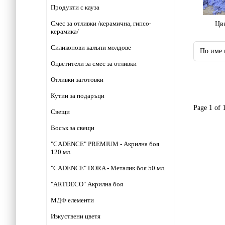
Продукти с кауза
Смес за отливки /керамична, гипсо-
Цв
керамика/
Силиконови калъпи молдове
Оцветители за смес за отливки
Отливки заготовки
Кутии за подаръци
Page 1 of 
Свещи
Восък за свещи
"CADENCE" PREMIUM - Акрилна боя
120 мл.
"CADENCE" DORA - Металик боя 50 мл.
"ARTDECO" Акрилна боя
МДФ елементи
Изкуствени цветя