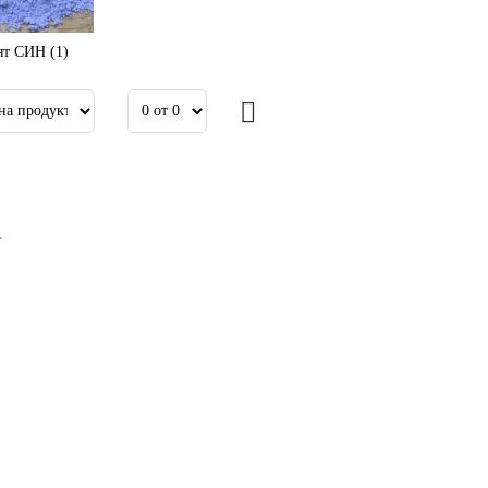
ят СИН (1)
1