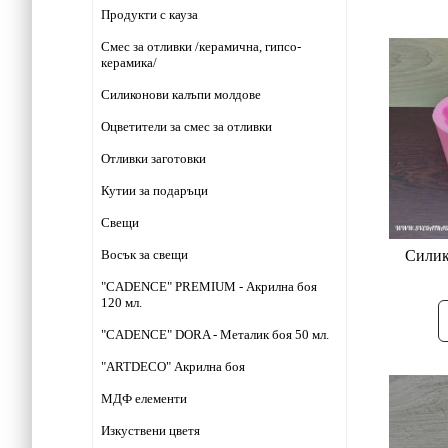
Продукти с кауза
Смес за отливки /керамична, гипсо-
керамика/
Силиконови калъпи молдове
Оцветители за смес за отливки
Отливки заготовки
Кутии за подаръци
Свещи
Восък за свещи
"CADENCE" PREMIUM - Акрилна боя
120 мл.
"CADENCE" DORA - Металик боя 50 мл.
"ARTDECO" Акрилна боя
МДФ елементи
Изкуствени цветя