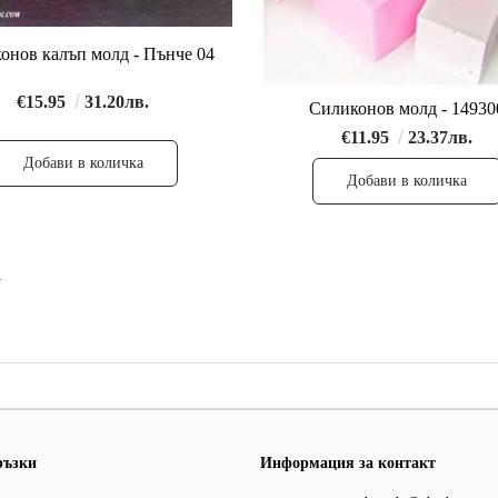
онов калъп молд - Пънче 04
€15.95
31.20лв.
Силиконов молд - 14930
€11.95
23.37лв.
1
ръзки
Информация за контакт