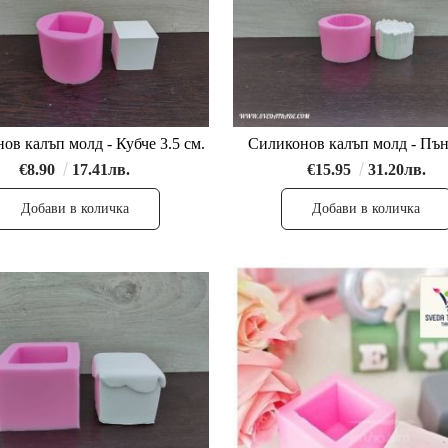
ов калъп молд - Кубче 3.5 см.
Силиконов калъп молд - Пън
€8.90
17.41лв.
€15.95
31.20лв.