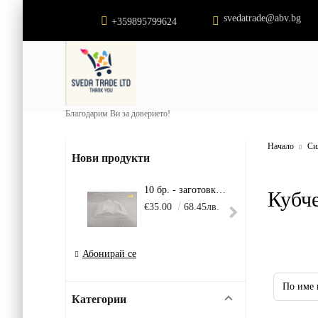
svedatrade@abv.bg
+359895799624
Благодарим Ви за доверието!
Начало
Си
Нови продукти
10 бр. - заготовка - Голяма книга
Кубч
€35.00
68.45лв.
€22.
Абонирай се
Категории