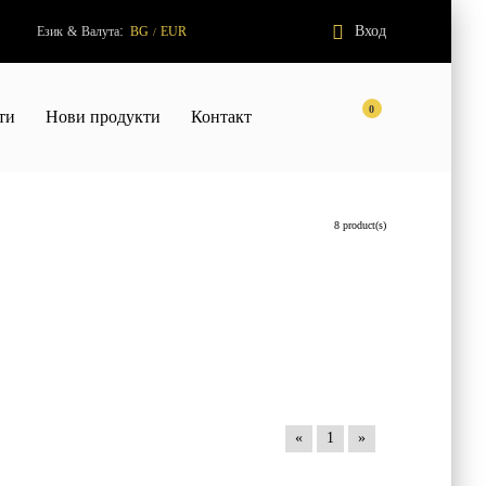
:
Вход
Език
&
Валута
BG
EUR
/
0
ти
Нови продукти
Контакт
8 product(s)
«
1
»