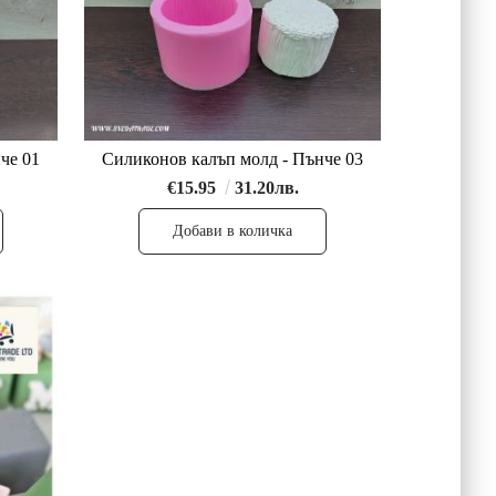
че 01
Силиконов калъп молд - Пънче 03
€15.95
31.20лв.