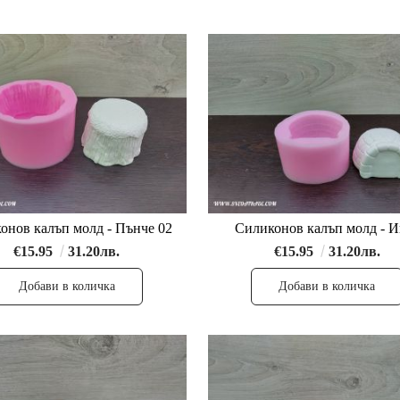
Силиконов калъп молд - Пънче 02
Силиконов калъп молд - И
€15.95
31.20лв.
€15.95
31.20лв.