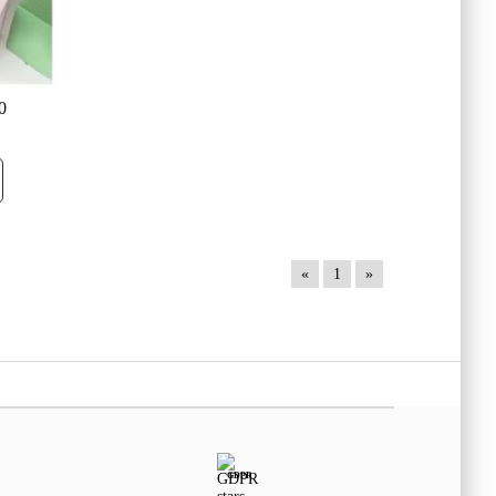
0
«
1
»
GDPR