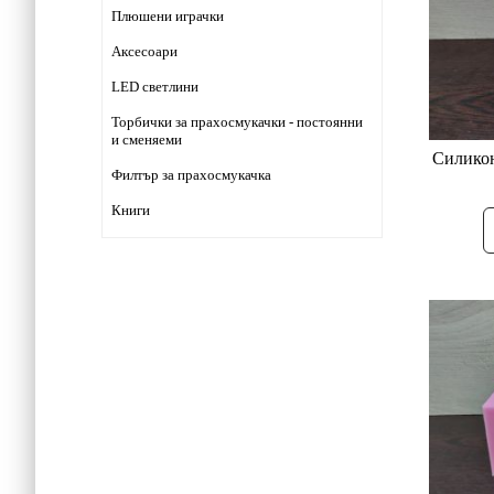
Плюшени играчки
Аксесоари
LED светлини
Торбички за прахосмукачки - постоянни
и сменяеми
Силикон
Филтър за прахосмукачка
Книги