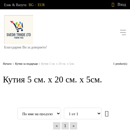
Вход
Език
&
Валута:
BG
EUR
/
Благодарим Ви за доверието!
Начало
Кутии за подаръци
Кутия 5 см. х 20 см. х 5см.
1 product(s)
Кутия 5 см. х 20 см. х 5см.
«
1
»