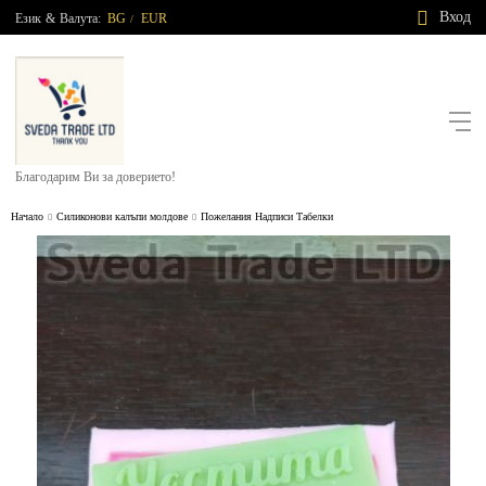
Вход
Език
&
Валута:
BG
EUR
/
Благодарим Ви за доверието!
Начало
Силиконови калъпи молдове
Пожелания Надписи Табелки