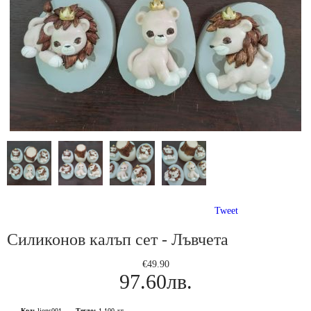
Tweet
Силиконов калъп сет - Лъвчета
€49.90
97.60лв.
Код:
lions001
Тегло:
1.100
кг