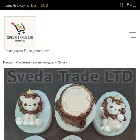
Вход
Език
&
Валута:
BG
EUR
/
Благодарим Ви за доверието!
Начало
Силиконови калъпи молдове
Сетове