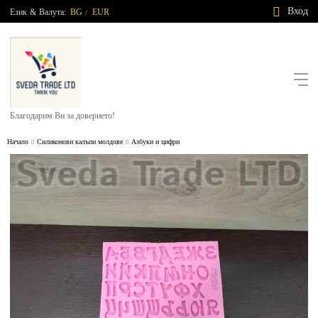
Вход
Език
&
Валута:
BG
EUR
/
Благодарим Ви за доверието!
Начало
Силиконови калъпи молдове
Азбуки и цифри