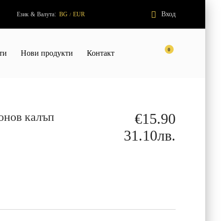
:
Вход
Език
&
Валута
BG
EUR
/
0
ти
Нови продукти
Контакт
онов калъп
€15.90
31.10лв.