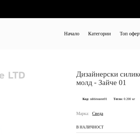
Начало
Категории
Топ офер
Дизайнерски силик
молд - Зайче 01
Код:
rabbiteaster01
Тегло:
0.200
кг
Марка:
Сведа
В НАЛИЧНОСТ