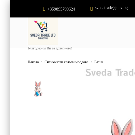
svedatrade@abv.bg
+359895799624
Благодарим Ви за доверието!
Начало
Силиконови калъпи молдове
Разни