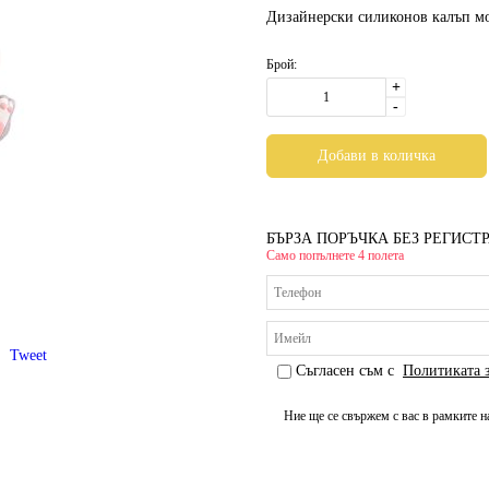
Дизайнерски силиконов калъп молд
Брой:
+
-
БЪРЗА ПОРЪЧКА БЕЗ РЕГИСТ
Само попълнете 4 полета
Tweet
Съгласен съм с
Политиката 
Ние ще се свържем с вас в рамките н