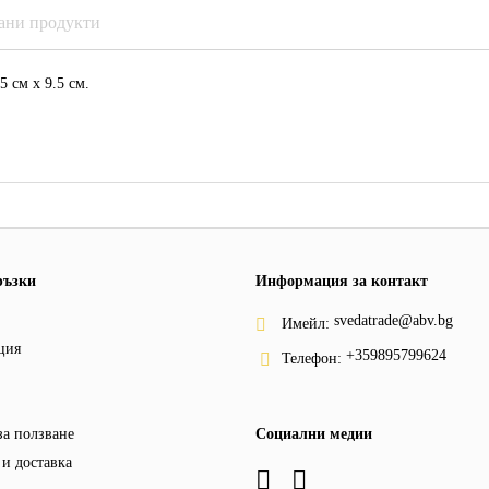
ани продукти
5 см х 9.5 см.
ръзки
Информация за контакт
svedatrade@abv.bg
Имейл:
ция
+359895799624
Телефон:
за ползване
Социални медии
и доставка