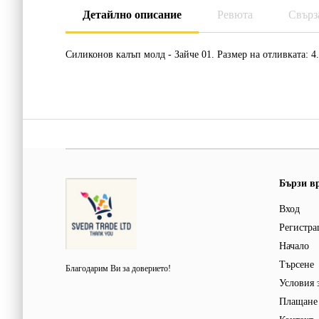
Детайлно описание
Ревюта
Свърз
Силиконов калъп молд - Зайче 01. Размер на отливката: 4.
Бързи в
Вход
Регистра
Начало
Търсене
Благодарим Ви за доверието!
Условия 
Плащане 