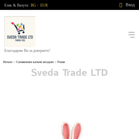
Вход
Език
&
Валута:
BG
EUR
/
Благодарим Ви за доверието!
Начало
Силиконови калъпи молдове
Разни