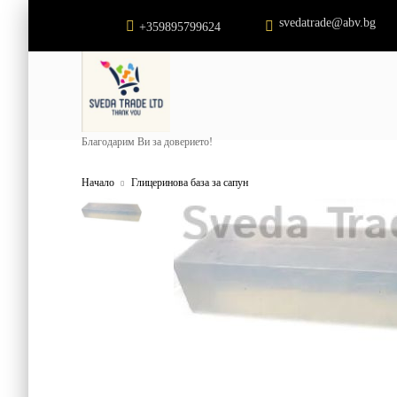
svedatrade@abv.bg
+359895799624
Благодарим Ви за доверието!
Начало
Глицеринова база за сапун