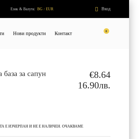
:
Вход
Език
&
Валута
BG
EUR
/
0
ти
Нови продукти
Контакт
а база за сапун
€8.64
16.90лв.
А Е ИЗЧЕРПАН И НЕ Е НАЛИЧЕН. ОЧАКВАМЕ