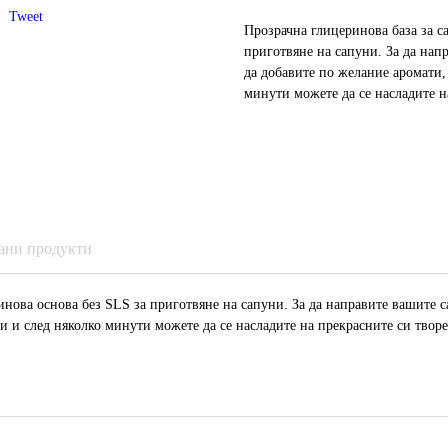
Tweet
Прозрачна глицеринова база за с
приготвяне на сапуни. За да нап
да добавите по желание аромати,
минути можете да се насладите н
ани продукти
нова основа без SLS за приготвяне на сапуни. За да направите вашите са
и и след няколко минути можете да се насладите на прекрасните си твор