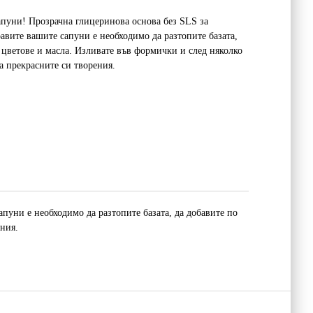
апуни! Прозрачна глицеринова основа без SLS за
равите вашите сапуни е необходимо да разтопите базата,
 цветове и масла. Изливате във формички и след няколко
а прекрасните си творения.
пуни е необходимо да разтопите базата, да добавите по
ения.