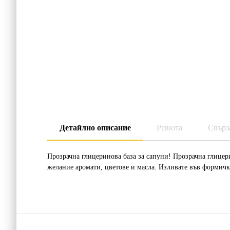
Детайлно описание
Ревюта
Свърз
Прозрачна глицеринова база за сапуни! Прозрачна глицери
желание аромати, цветове и масла. Изливате във формичк