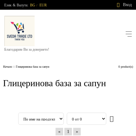
Вход
Език
&
Валута:
BG
EUR
/
Благодарим Ви за доверието!
Начало
Глицеринова база за сапун
0 product(s)
Глицеринова база за сапун
«
1
»