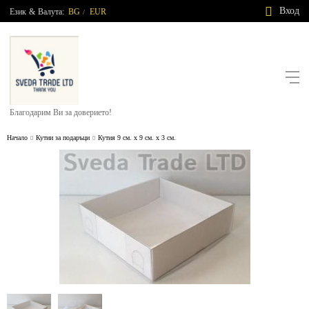
Вход
Език
&
Валута:
BG
EUR
/
Благодарим Ви за доверието!
Начало
Кутии за подаръци
Кутия 9 см. х 9 см. х 3 см.