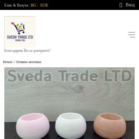
Вход
Език
&
Валута:
BG
EUR
/
Благодарим Ви за доверието!
Начало
Отливки заготовки