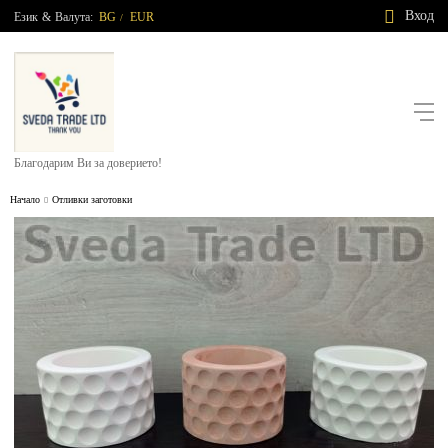
Вход
Език
&
Валута:
BG
EUR
/
Благодарим Ви за доверието!
Начало
Отливки заготовки