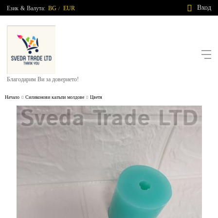
Вход
Език
&
Валута:
BG
EUR
/
Благодарим Ви за доверието!
Начало
Силиконови калъпи молдове
Цветя