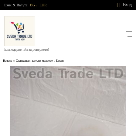
Вход
Език
&
Валута:
BG
EUR
/
Благодарим Ви за доверието!
Начало
Силиконови калъпи молдове
Цветя