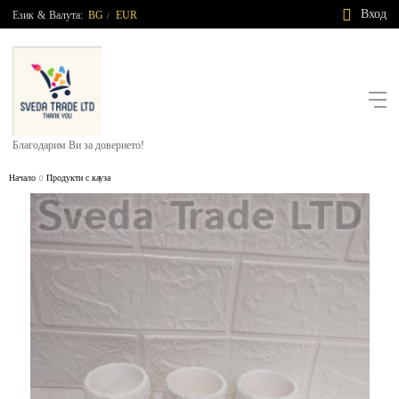
Вход
Език
&
Валута:
BG
EUR
/
Благодарим Ви за доверието!
Начало
Продукти с кауза