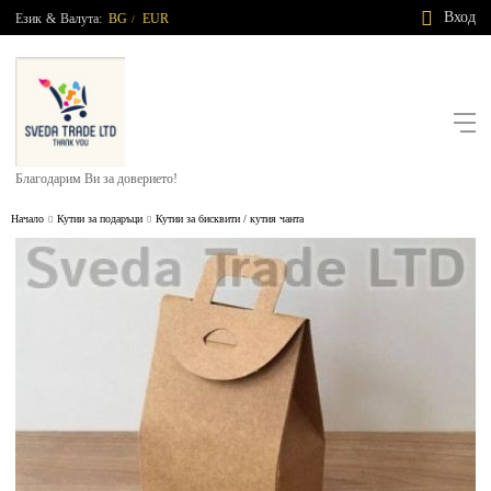
Вход
Език
&
Валута:
BG
EUR
/
Благодарим Ви за доверието!
Начало
Кутии за подаръци
Кутии за бисквити / кутия чанта