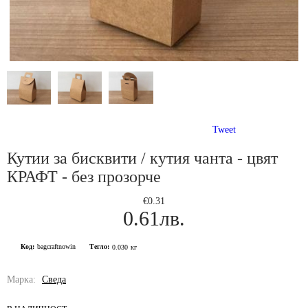
Tweet
Кутии за бисквити / кутия чанта - цвят
КРАФТ - без прозорче
€0.31
0.61лв.
Код:
bagcraftnowin
Тегло:
0.030
кг
Марка:
Сведа