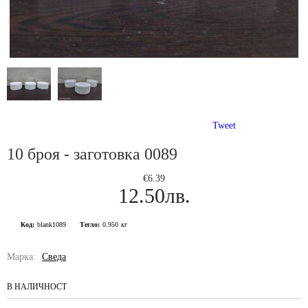
Tweet
10 броя - заготовка 0089
€6.39
12.50лв.
Код:
blank1089
Тегло:
0.950
кг
Марка:
Сведа
В НАЛИЧНОСТ