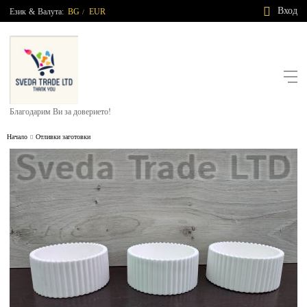
Вход
Език
&
Валута:
BG
EUR
/
Благодарим Ви за доверието!
Начало
Отливки заготовки