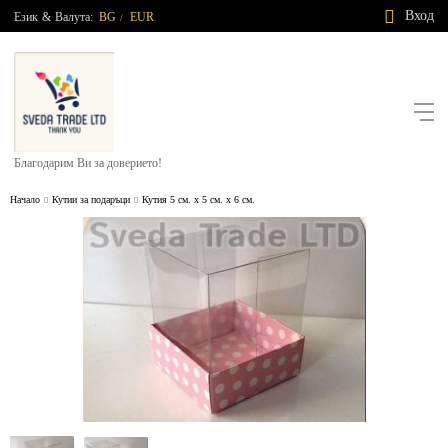
Вход
Език
&
Валута:
BG
EUR
/
Благодарим Ви за доверието!
Начало
Кутии за подаръци
Кутия 5 см. х 5 см. х 6 см.