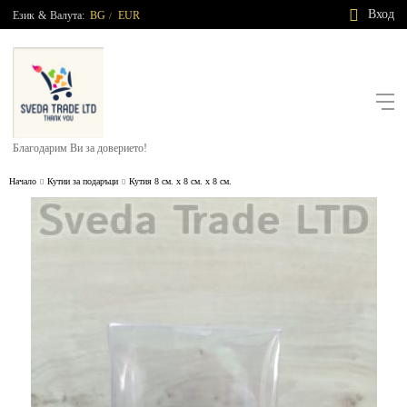
Вход
Език
&
Валута:
BG
EUR
/
Благодарим Ви за доверието!
Начало
Кутии за подаръци
Кутия 8 см. х 8 см. х 8 см.