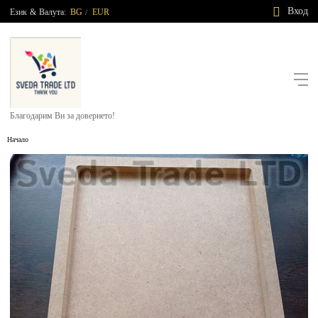
Вход
Език
&
Валута:
BG
EUR
/
Благодарим Ви за доверието!
Начало