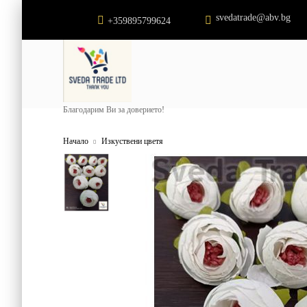
svedatrade@abv.bg
+359895799624
Благодарим Ви за доверието!
Начало
Изкуствени цветя