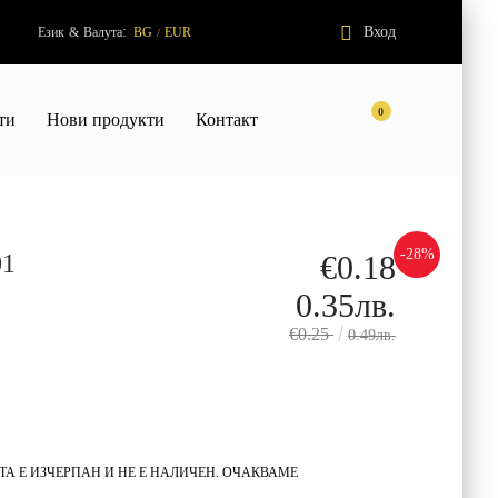
:
Вход
Език
&
Валута
BG
EUR
/
0
ти
Нови продукти
Контакт
-28%
01
€0.18
0.35лв.
€0.25
0.49лв.
А Е ИЗЧЕРПАН И НЕ Е НАЛИЧЕН. ОЧАКВАМЕ