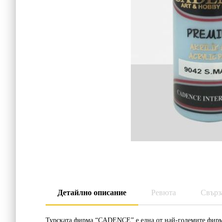
Детайлно описание
Ревюта
Свърз
Турската фирма “CADENCE” е една от най-големите фирм