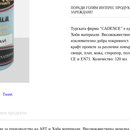
ПОРАДИ ГОЛЯМ ИНТЕРЕС ПРОДУКТ
ЗАРЕЖДАНЕ!
Турската фирма “CADENCE” е ед
Хоби материали. Висококачестве
изключително добра покривност. 
крафт проекти за различни повъ
свещи, плат, кожа, стиропор, по
CE и EN71. Количество: 120 мл.
Tweet
ани продукти
и за производство на АРТ и Хоби материали. Висококачествена акрилна