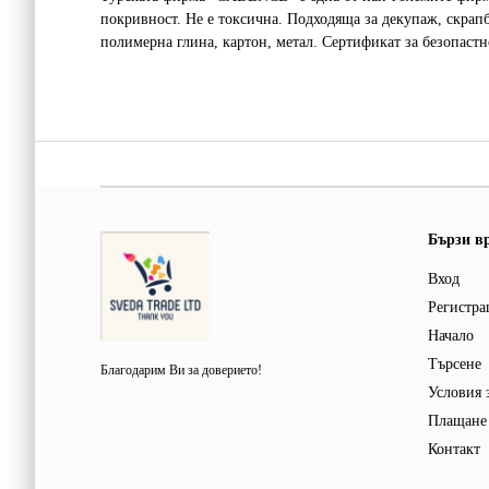
покривност. Не е токсична. Подходяща за декупаж, скрапб
полимерна глина, картон, метал. Сертификат за безопастн
Бързи в
Вход
Регистра
Начало
Търсене
Благодарим Ви за доверието!
Условия 
Плащане 
Контакт