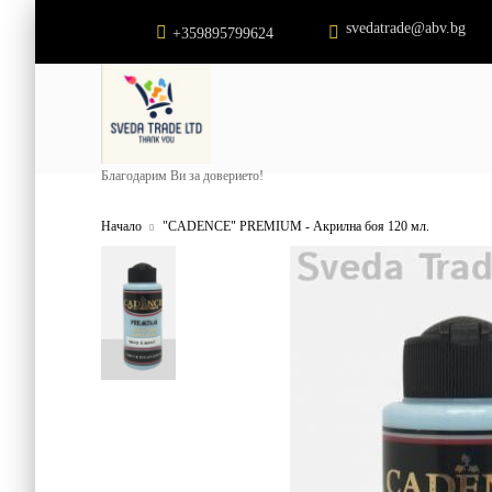
svedatrade@abv.bg
+359895799624
Благодарим Ви за доверието!
Начало
"CADENCE" PREMIUM - Акрилна боя 120 мл.