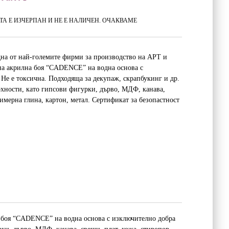
А Е ИЗЧЕРПАН И НЕ Е НАЛИЧЕН. ОЧАКВАМЕ
на от най-големите фирми за производство на АРТ и
на акрилна боя “CADENCE” на водна основа с
Не е токсична. Подходяща за декупаж, скрапбукинг и др.
рхности, като гипсови фигурки, дърво, МДФ, канава,
лимерна глина, картон, метал. Сертификат за безопастност
 боя “CADENCE” на водна основа с изключително добра