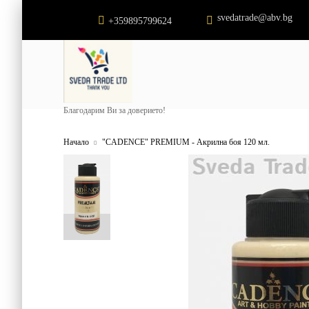
svedatrade@abv.bg
+359895799624
Благодарим Ви за доверието!
Начало
"CADENCE" PREMIUM - Акрилна боя 120 мл.