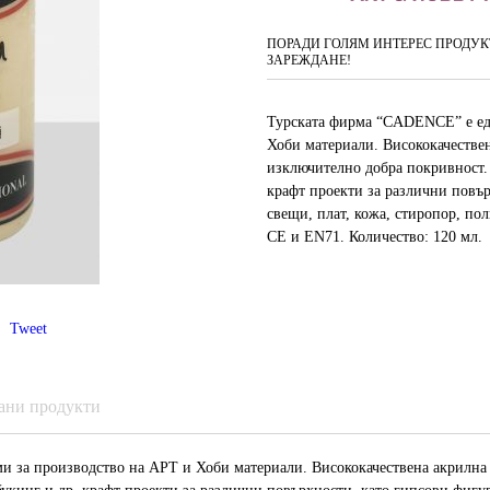
ПОРАДИ ГОЛЯМ ИНТЕРЕС ПРОДУКТ
ЗАРЕЖДАНЕ!
Турската фирма “CADENCE” е ед
Хоби материали. Висококачестве
изключително добра покривност. 
крафт проекти за различни повъ
свещи, плат, кожа, стиропор, по
CE и EN71. Количество: 120 мл.
Tweet
ани продукти
и за производство на АРТ и Хоби материали. Висококачествена акрилна