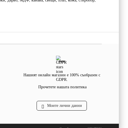
ки, дърво, МДФ, канава, свещи, плат, кожа, стиропор,
GDPR
Нашият онлайн магазин е 100% съобразен с
GDPR.
Прочетете нашата политика
Моите лични данни