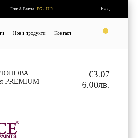
:
Вход
Език
&
Валута
BG
EUR
/
0
ти
Нови продукти
Контакт
СЛОНОВА
€3.07
оя PREMIUM
6.00лв.