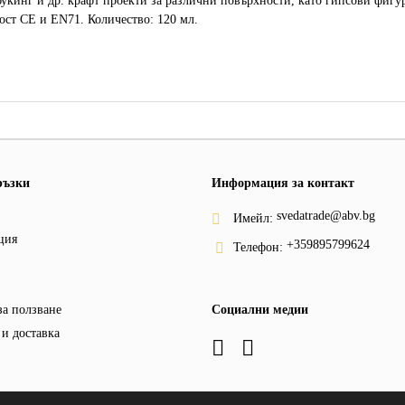
укинг и др. крафт проекти за различни повърхности, като гипсови фигур
ост CE и EN71. Количество: 120 мл.
ръзки
Информация за контакт
svedatrade@abv.bg
Имейл:
ция
+359895799624
Телефон:
за ползване
Социални медии
и доставка