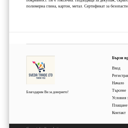
покривност. Не е токсична. Подходяща за декупаж, скрапб
полимерна глина, картон, метал. Сертификат за безопастн
Бързи в
Вход
Регистра
Начало
Търсене
Благодарим Ви за доверието!
Условия 
Плащане 
Контакт