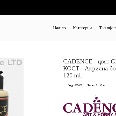
Начало
Категории
Топ офер
CADENCE - цвят 
КОСТ - Акрилна б
120 ml.
Код:
065000
Тегло:
0.190
кг