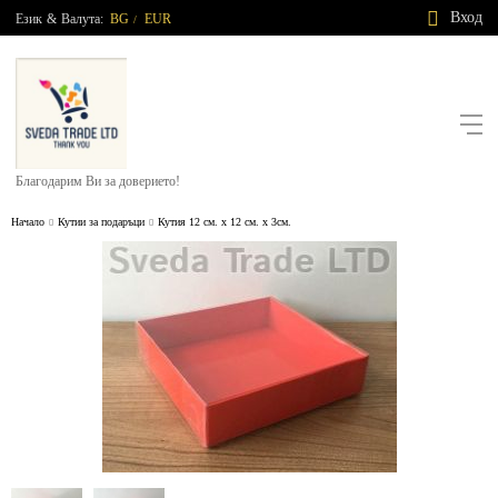
Вход
Език
&
Валута:
BG
EUR
/
Благодарим Ви за доверието!
Начало
Кутии за подаръци
Кутия 12 см. х 12 см. х 3см.