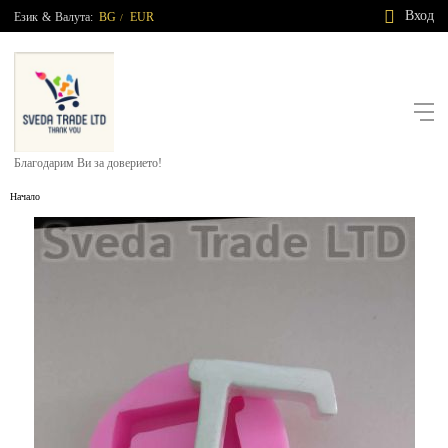
Вход
Език
&
Валута:
BG
EUR
/
Благодарим Ви за доверието!
Начало