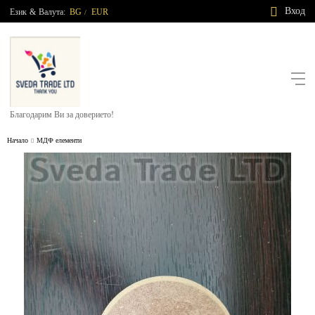
Вход
Език
&
Валута:
BG
EUR
/
Благодарим Ви за доверието!
Начало
МДФ елементи