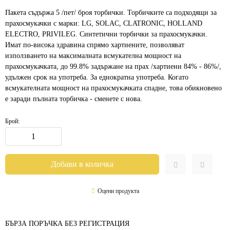
Пакета съдържа 5 /пет/ броя торбички. Торбичките са подходящи за
прахосмукачки с марки: LG, SOLAC, CLATRONIC, HOLLAND
ELECTRO, PRIVILEG. Синтетични торбички за прахосмукачки.
Имат по-висока здравина спрямо хартиените, позволяват
използването на максималната всмукателна мощност на
прахосмукачката, до 99.8% задържане на прах /хартиени 84% - 86%/,
удължен срок на употреба. За еднократна употреба. Когато
всмукателната мощност на прахосмукачката спадне, това обикновено
е заради пълната торбичка - сменете с нова.
Брой:
Оцени продукта
БЪРЗА ПОРЪЧКА БЕЗ РЕГИСТРАЦИЯ