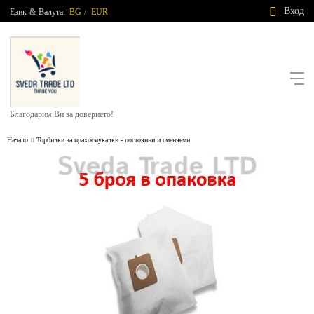
Вход
Език
&
Валута:
BG
EUR
/
Благодарим Ви за доверието!
Начало
Торбички за прахосмукачки - постоянни и сменяеми