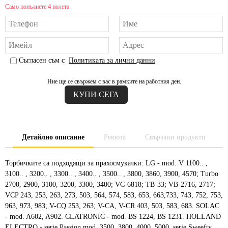
Само попълнете 4 полета
Съгласен съм с
Политиката за лични данни
Ние ще се свържем с вас в рамките на работния ден.
Детайлно описание
Ревюта
Свързани продукти
Торбичките са подходящи за прахосмукачки: LG - mod. V 1100.. ,
3100.. , 3200.. , 3300.. , 3400.. , 3500.. , 3800, 3860, 3900, 4570; Turbo
2700, 2900, 3100, 3200, 3300, 3400; VC-6818; TB-33; VB-2716, 2717;
VCP 243, 253, 263, 273, 503, 564, 574, 583, 653, 663,733, 743, 752, 753,
963, 973, 983; V-CQ 253, 263; V-CA, V-CR 403, 503, 583, 683. SOLAC
- mod. A602, A902. CLATRONIC - mod. BS 1224, BS 1231. HOLLAND
ELECTRO - serie Passion mod. 3500, 3800, 4000, 5000, serie Sweefty.