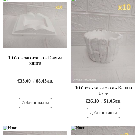
10 бр. - заготовка - Голяма
книга
€35.00
68.45лв.
10 броя - заготовка - Кашпа
буре
€26.10
51.05лв.