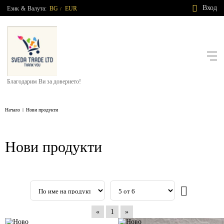
Вход
Език
&
Валута:
BG
EUR
/
Благодарим Ви за доверието!
Начало
Нови продукти
Нови продукти
«
1
»