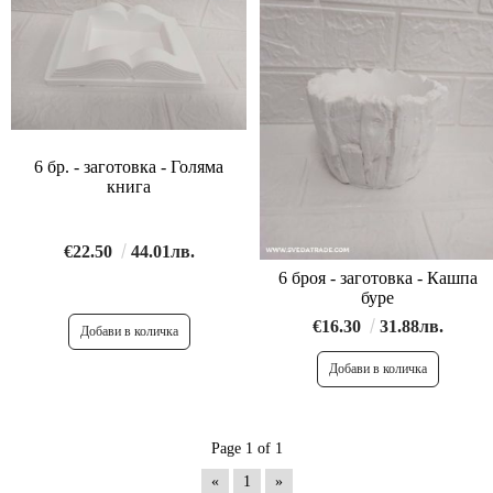
6 бр. - заготовка - Голяма
книга
€22.50
44.01лв.
6 броя - заготовка - Кашпа
буре
€16.30
31.88лв.
Page 1 of 1
«
1
»