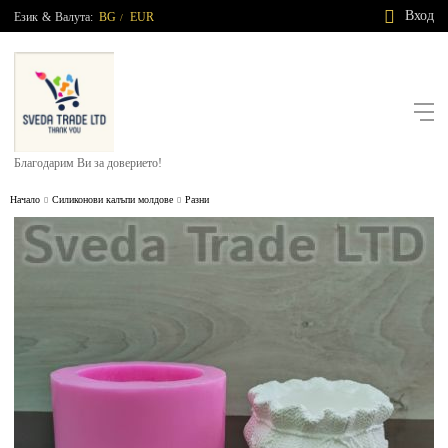
Вход
Език
&
Валута:
BG
EUR
/
Благодарим Ви за доверието!
Начало
Силиконови калъпи молдове
Разни