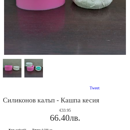
Tweet
Силиконов калъп - Кашпа кесия
€33.95
66.40лв.
Код:
potbag01
Тегло:
0.500
кг